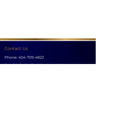
Contact Us
Phone:
404-709-4822
Email:
info@bellachicenwrapped.com
Follow Us
Info
Pricing
Contact Us
Special Occasion Wrapping
Booking
Testimonials
Corporate Wrapping
Policies
About Us
Gallery