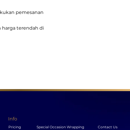
lakukan pemesanan
 harga terendah di
Info
Pricing
Special Occasion Wrapping
Contact Us