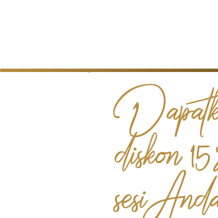
Dapatk
diskon 15
sesi And